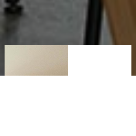
Tristique
ligula
justo
Lorem
ipsum
dolor